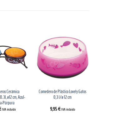
eros Cerámica
Comedero de Plástico Lovely Gatos
0.3l, ø12 cm, Azul-
0,3 l/ø 12 cm
a-Púrpura
€
9,95
€
IVA incluido
IVA incluido