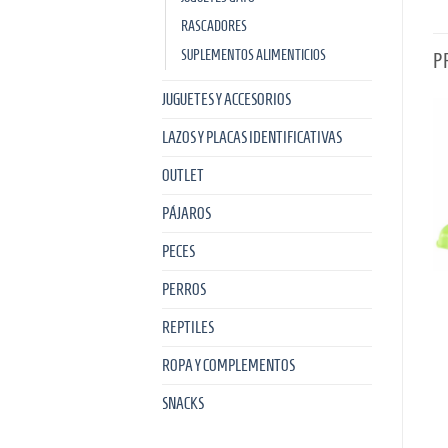
RASCADORES
SUPLEMENTOS ALIMENTICIOS
P
JUGUETES Y ACCESORIOS
LAZOS Y PLACAS IDENTIFICATIVAS
OUTLET
PÁJAROS
PECES
PERROS
mida
Comedero Cerámica, Gatos, 0.15
Comedero de Cerámica Cara Gato,
l/ø 13 cm, Blanco
0.15 l/ø 14 cm- Varios colores
REPTILES
9,95
€
9,95
€
IVA incluido
IVA incluido
ROPA Y COMPLEMENTOS
SNACKS