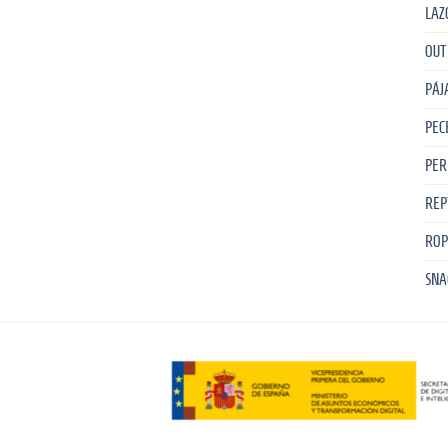
LAZ
OUT
PÁJ
PEC
PER
REP
ROP
SNA