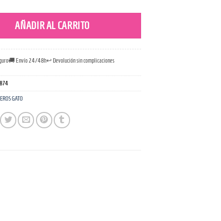
AÑADIR AL CARRITO
guro
🚚 Envío 24/48h
↩️ Devolución sin complicaciones
874
EROS GATO