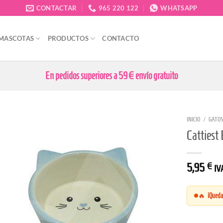
CONTACTAR
965 220 122
WHATSAPP
 MASCOTAS
PRODUCTOS
CONTACTO
En pedidos superiores a 59€ envío gratuito
INICIO
/
GATOS
Cattiest
5,95
€
IVA
🔥
¡Queda