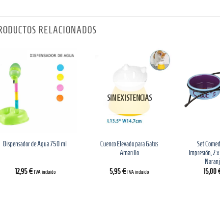
RODUCTOS RELACIONADOS
SIN EXISTENCIAS
Cuenco Elevado para Gatos
Set Comed
Dispensador de Agua 750 ml
Amarillo
Impresión, 2 x 
Naranj
12,95
€
5,95
€
15,00
IVA incluido
IVA incluido