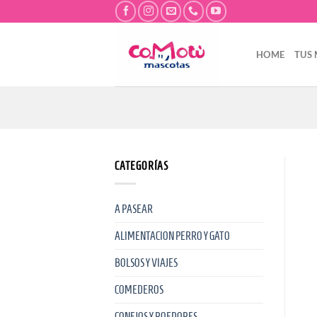
Saltar
al
contenido
HOME
TUS
CATEGORÍAS
A PASEAR
ALIMENTACION PERRO Y GATO
BOLSOS Y VIAJES
COMEDEROS
CONEJOS Y ROEDORES