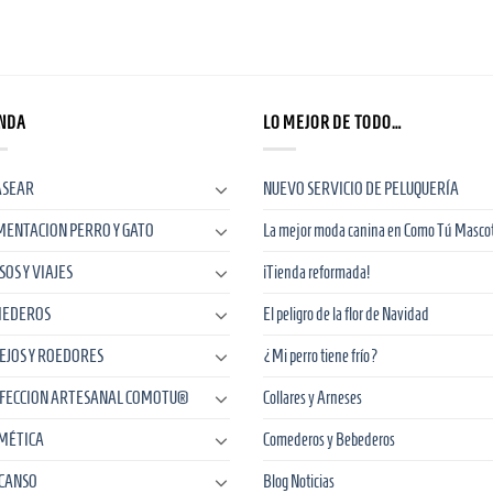
NDA
LO MEJOR DE TODO…
ASEAR
NUEVO SERVICIO DE PELUQUERÍA
MENTACION PERRO Y GATO
La mejor moda canina en Como Tú Masco
SOS Y VIAJES
¡Tienda reformada!
EDEROS
El peligro de la flor de Navidad
EJOS Y ROEDORES
¿Mi perro tiene frío?
FECCION ARTESANAL COMOTU®
Collares y Arneses
MÉTICA
Comederos y Bebederos
CANSO
Blog Noticias