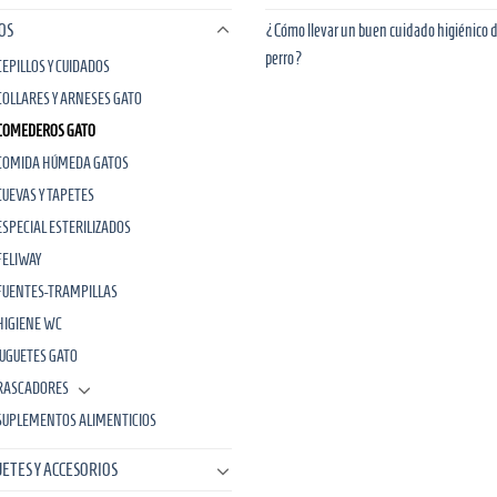
OS
¿Cómo llevar un buen cuidado higiénico d
perro?
CEPILLOS Y CUIDADOS
COLLARES Y ARNESES GATO
COMEDEROS GATO
COMIDA HÚMEDA GATOS
CUEVAS Y TAPETES
ESPECIAL ESTERILIZADOS
FELIWAY
FUENTES-TRAMPILLAS
HIGIENE WC
JUGUETES GATO
RASCADORES
SUPLEMENTOS ALIMENTICIOS
UETES Y ACCESORIOS