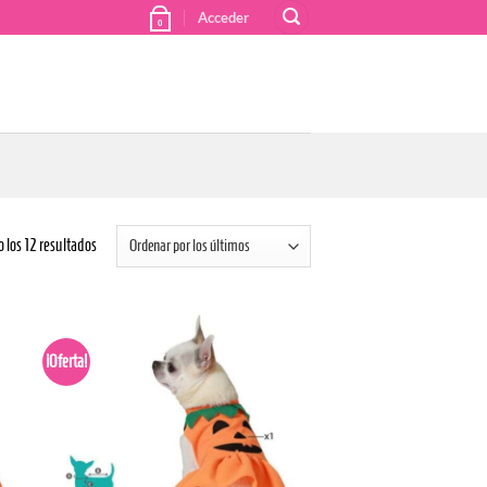
Acceder
0
Ordenado
los 12 resultados
por
los
últimos
¡Oferta!