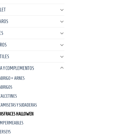
LET
AROS
ES
ROS
TILES
A Y COMPLEMENTOS
ABRIGO + ARNES
ABRIGOS
CALCETINES
CAMISETAS Y SUDADERAS
DISFRACES HALLOWEN
IMPERMEABLES
JERSEYS