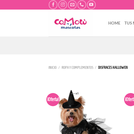
Saltar
al
contenido
HOME
TUS
INICIO
/
ROPA Y COMPLEMENTOS
/
DISFRACES HALLOWEN
¡Oferta!
¡Ofert