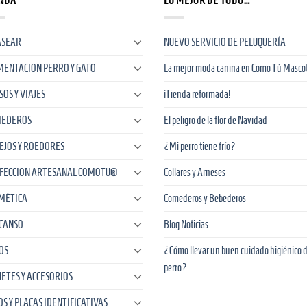
NDA
LO MEJOR DE TODO…
ASEAR
NUEVO SERVICIO DE PELUQUERÍA
MENTACION PERRO Y GATO
La mejor moda canina en Como Tú Masco
SOS Y VIAJES
¡Tienda reformada!
EDEROS
El peligro de la flor de Navidad
EJOS Y ROEDORES
¿Mi perro tiene frío?
FECCION ARTESANAL COMOTU®
Collares y Arneses
MÉTICA
Comederos y Bebederos
CANSO
Blog Noticias
OS
¿Cómo llevar un buen cuidado higiénico d
perro?
UETES Y ACCESORIOS
OS Y PLACAS IDENTIFICATIVAS