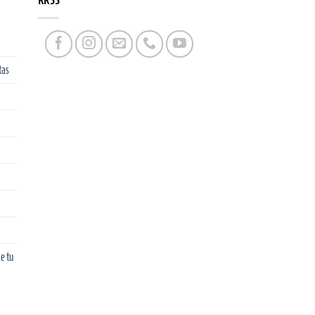
RRSS
tas
e tu