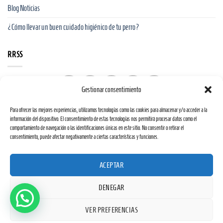
Blog Noticias
¿Cómo llevar un buen cuidado higiénico de tu perro?
RRSS
Gestionar consentimiento
Para ofrecer las mejores experiencias, utilizamos tecnologías como las cookies para almacenar y/o acceder a la
información del dispositivo. El consentimiento de estas tecnologías nos permitirá procesar datos como el
comportamiento de navegación o las identificaciones únicas en este sitio. No consentir o retirar el
consentimiento, puede afectar negativamente a ciertas características y funciones.
Web financiada por la Unión Europea a través de los fondos «NextGenerationEU» y el
ACEPTAR
programa Kit Digital.
DENEGAR
VER PREFERENCIAS