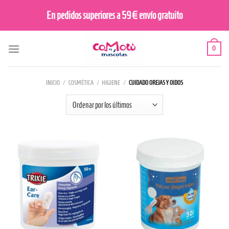
Saltar
En pedidos superiores a 59€ envío gratuito
al
contenido
0
INICIO
/
COSMÉTICA
/
HIGIENE
/
CUIDADO OREJAS Y OIDOS