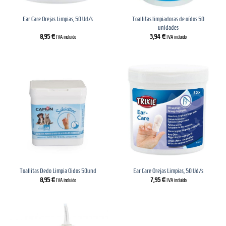
Toallitas limpiadoras de oídos 50
Ear Care Orejas Limpias, 50 Ud/s
unidades
8,95
€
3,94
€
IVA incluido
IVA incluido
Toallitas Dedo Limpia Oidos 50und
Ear Care Orejas Limpias, 50 Ud/s
8,95
€
7,95
€
IVA incluido
IVA incluido