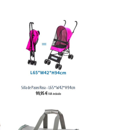
Silla de Paseo Rosa – L65*W42*H94cm
99,95
€
IVA incluido