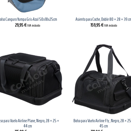
olso Canguro Yumpa Gris-Azul 50x18x25cm
Asiento para Coche, Doble 80 × 28 × 39 c
29,95
€
159,95
€
IVA incluido
IVA incluido
so para Vuelo Airline Plane, Negro, 28 × 25 ×
Bolso para Vuelo Airline Fly , Negro, 28 × 2
44 cm
45 cm