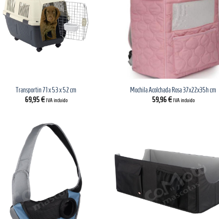
Transportin 71 x 53 x 52 cm
Mochila Acolchada Rosa 37x22x35h cm
69,95
€
59,96
€
IVA incluido
IVA incluido