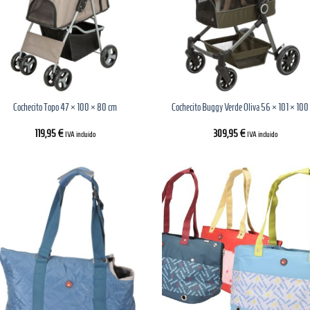
Cochecito Topo 47 × 100 × 80 cm
Cochecito Buggy Verde Oliva 56 × 101 × 100
119,95
€
309,95
€
IVA incluido
IVA incluido