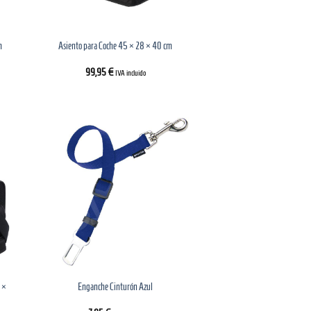
m
Asiento para Coche 45 × 28 × 40 cm
99,95
€
IVA incluido
5 ×
Enganche Cinturón Azul