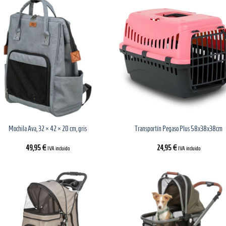
Mochila Ava, 32 × 42 × 20 cm, gris
Transportín Pegaso Plus 58x38x38cm
49,95
€
24,95
€
IVA incluido
IVA incluido