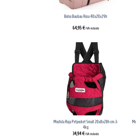
Bolso Baubau Rosa 40x20x29h
64,95
€
IVA incluido
Mochila Roja Petpocket Small 20x8x28h cm-3-
Mo
4kg
34,94
€
IVA incluido