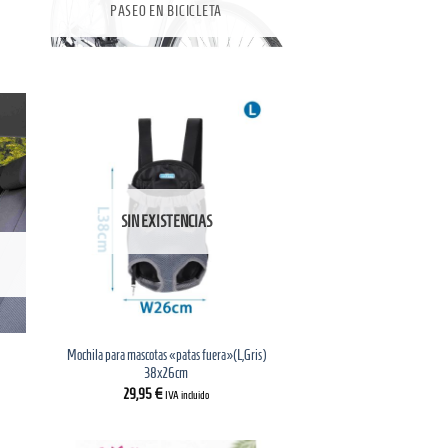
PASEO EN BICICLETA
SIN EXISTENCIAS
Mochila para mascotas «patas fuera»(L,Gris)
38x26cm
29,95
€
IVA incluido