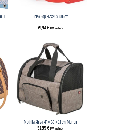
m- 1
Bolso Rojo 42x26x30h cm
79,94
€
IVA incluido
Mochila Shiva, 41 × 30 × 21 cm, Marrón
52,95
€
IVA incluido