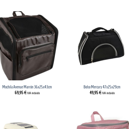
Mochila Avenue Marrón 36x25x43cm
Bolso Mercury 47x25x29cm
69,95
€
49,95
€
IVA incluido
IVA incluido