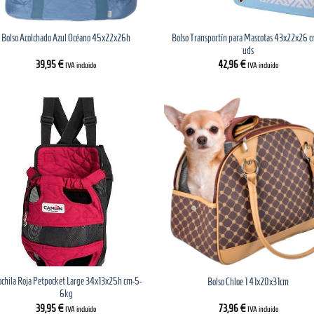
Bolso Transportín para Mascotas 43x22x26 c
Bolso Acolchado Azul Océano 45x22x26h
uds
39,95
€
42,96
€
IVA incluido
IVA incluido
chila Roja Petpocket Large 34x13x25h cm-5-
Bolso Chloe 1 41x20x31cm
6kg
39,95
€
73,96
€
IVA incluido
IVA incluido