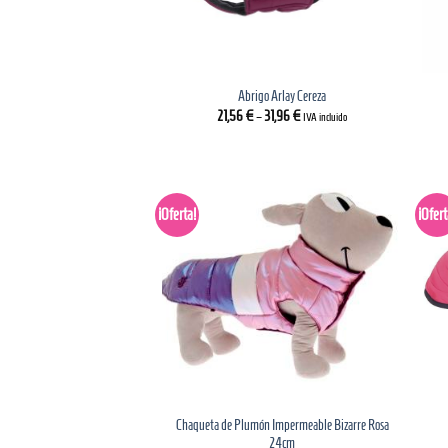
Abrigo Arlay Cereza
21,56
€
–
31,96
€
IVA incluido
¡Oferta!
¡Ofert
Chaqueta de Plumón Impermeable Bizarre Rosa
24cm