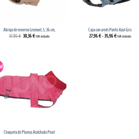
Abrigo de invierno Lesmont, S, 36 cm,
Capa con arnés Pontis Azul-Gris
El
El
37,95
€
30,36
€
27,96
€
–
35,96
€
IVA incluido
IVA incluido
precio
precio
original
actual
era:
es:
37,95 €.
30,36 €.
a!
Chaqueta de Plumas Acolchada Pearl