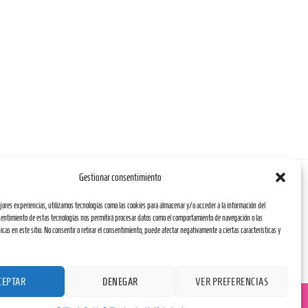
Gestionar consentimiento
ejores experiencias, utilizamos tecnologías como las cookies para almacenar y/o acceder a la información del
nsentimiento de estas tecnologías nos permitirá procesar datos como el comportamiento de navegación o las
icas en este sitio. No consentir o retirar el consentimiento, puede afectar negativamente a ciertas características y
Digital.
CEPTAR
DENEGAR
VER PREFERENCIAS