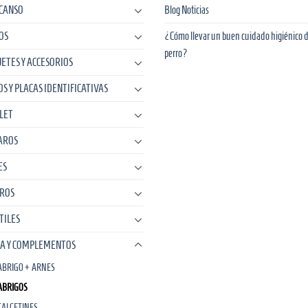
CANSO
Blog Noticias
OS
¿Cómo llevar un buen cuidado higiénico d
perro?
UETES Y ACCESORIOS
OS Y PLACAS IDENTIFICATIVAS
LET
AROS
ES
ROS
TILES
A Y COMPLEMENTOS
ABRIGO + ARNES
ABRIGOS
CALCETINES