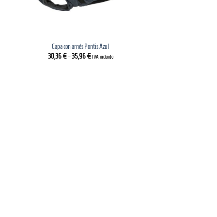
Capa con arnés Pontis Azul
30,36
€
–
35,96
€
IVA incluido