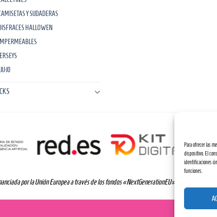
CAMISETAS Y SUDADERAS
DISFRACES HALLOWEN
IMPERMEABLES
JERSEYS
IU·J0
CKS
Para ofrecer las m
dispositivo. El co
identificaciones ún
funciones.
anciada por la Unión Europea a través de los fondos «NextGenerationEU» y el programa Kit 
A