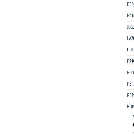
DES
GAT
JUG
LAZ
OUT
PÁJ
PEC
PER
REP
ROP