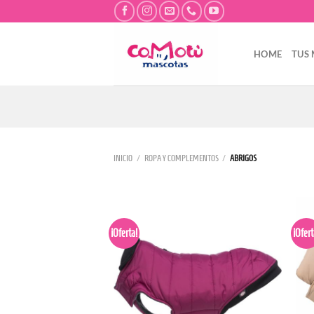
Saltar
al
contenido
HOME
TUS
INICIO
/
ROPA Y COMPLEMENTOS
/
ABRIGOS
¡Oferta!
¡Ofert