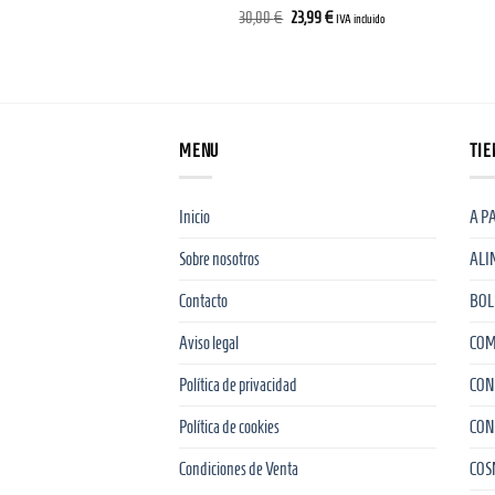
El
El
30,00
€
23,99
€
IVA incluido
precio
precio
original
actual
era:
es:
30,00 €.
23,99 €.
MENU
TIE
Inicio
A P
Sobre nosotros
ALI
Contacto
BOL
Aviso legal
COM
Política de privacidad
CON
Política de cookies
CON
Condiciones de Venta
COS