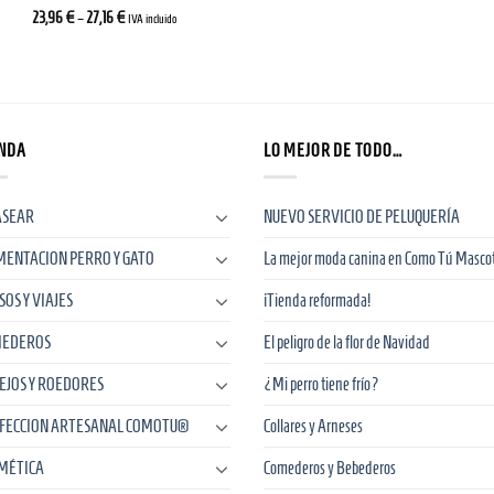
23,96
€
–
27,16
€
IVA incluido
NDA
LO MEJOR DE TODO…
ASEAR
NUEVO SERVICIO DE PELUQUERÍA
MENTACION PERRO Y GATO
La mejor moda canina en Como Tú Masco
SOS Y VIAJES
¡Tienda reformada!
EDEROS
El peligro de la flor de Navidad
EJOS Y ROEDORES
¿Mi perro tiene frío?
FECCION ARTESANAL COMOTU®
Collares y Arneses
MÉTICA
Comederos y Bebederos