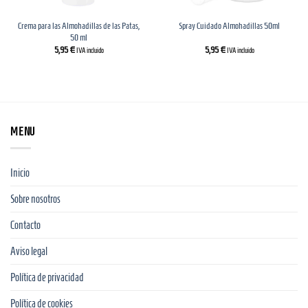
Crema para las Almohadillas de las Patas,
Spray Cuidado Almohadillas 50ml
50 ml
5,95
€
5,95
€
IVA incluido
IVA incluido
MENU
Inicio
Sobre nosotros
Contacto
Aviso legal
Política de privacidad
Política de cookies