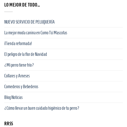
LO MEJOR DE TODO…
NUEVO SERVICIO DE PELUQUERÍA
La mejor moda canina en Como Tú Mascotas
¡Tienda reformada!
El peligro de la flor de Navidad
¿Mi perro tiene frío?
Collares y Arneses
Comederos y Bebederos
Blog Noticias
¿Cómo llevar un buen cuidado higiénico de tu perro?
RRSS