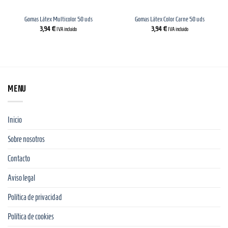
Gomas Látex Multicolor 50 uds
Gomas Látex Color Carne 50 uds
3,94
€
3,94
€
IVA incluido
IVA incluido
MENU
Inicio
Sobre nosotros
Contacto
Aviso legal
Política de privacidad
Política de cookies