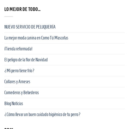
LO MEJOR DE TODO…
NUEVO SERVICIO DE PELUQUERÍA
La mejor moda canina en Como Tú Mascotas
¡Tienda reformada!
El peligro de la flor de Navidad
¿Mi perro tiene frío?
Collares y Arneses
Comederos y Bebederos
Blog Noticias
¿Cómo llevar un buen cuidado higiénico de tu perro?