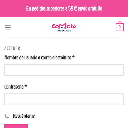
Saltar
En pedidos superiores a 59€ envío gratuito
al
contenido
0
ACCEDER
Obligatorio
Nombre de usuario o correo electrónico
*
Obligatorio
Contraseña
*
Recuérdame