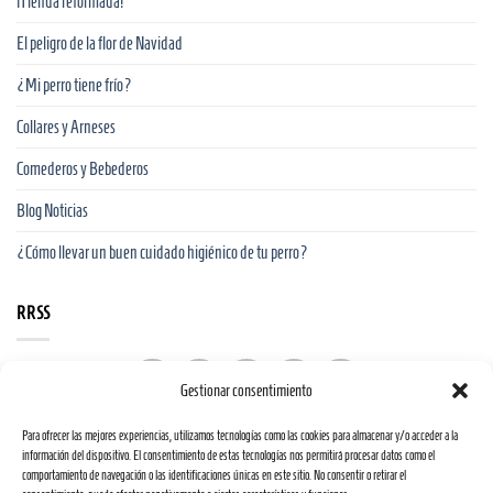
¡Tienda reformada!
El peligro de la flor de Navidad
¿Mi perro tiene frío?
Collares y Arneses
Comederos y Bebederos
Blog Noticias
¿Cómo llevar un buen cuidado higiénico de tu perro?
RRSS
Gestionar consentimiento
Para ofrecer las mejores experiencias, utilizamos tecnologías como las cookies para almacenar y/o acceder a la
información del dispositivo. El consentimiento de estas tecnologías nos permitirá procesar datos como el
comportamiento de navegación o las identificaciones únicas en este sitio. No consentir o retirar el