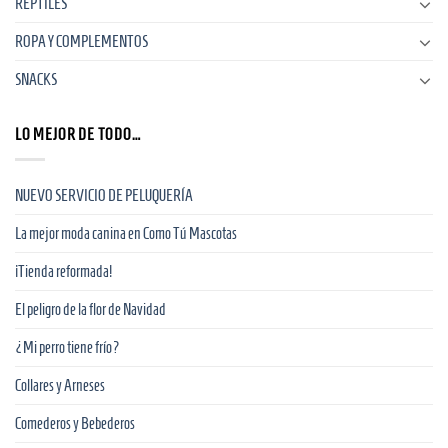
REPTILES
ROPA Y COMPLEMENTOS
SNACKS
LO MEJOR DE TODO…
NUEVO SERVICIO DE PELUQUERÍA
La mejor moda canina en Como Tú Mascotas
¡Tienda reformada!
El peligro de la flor de Navidad
¿Mi perro tiene frío?
Collares y Arneses
Comederos y Bebederos