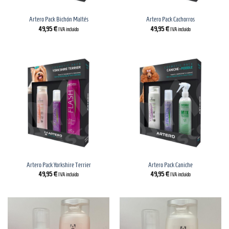
Artero Pack Bichón Maltés
Artero Pack Cachorros
49,95
€
49,95
€
IVA incluido
IVA incluido
Artero Pack Yorkshire Terrier
Artero Pack Caniche
49,95
€
49,95
€
IVA incluido
IVA incluido