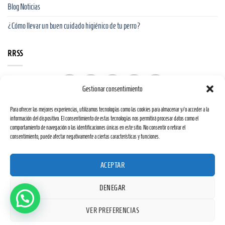
Blog Noticias
¿Cómo llevar un buen cuidado higiénico de tu perro?
RRSS
Gestionar consentimiento
Para ofrecer las mejores experiencias, utilizamos tecnologías como las cookies para almacenar y/o acceder a la
información del dispositivo. El consentimiento de estas tecnologías nos permitirá procesar datos como el
comportamiento de navegación o las identificaciones únicas en este sitio. No consentir o retirar el
consentimiento, puede afectar negativamente a ciertas características y funciones.
Web financiada por la Unión Europea a través de los fondos «NextGenerationEU» y el
ACEPTAR
programa Kit Digital.
DENEGAR
VER PREFERENCIAS