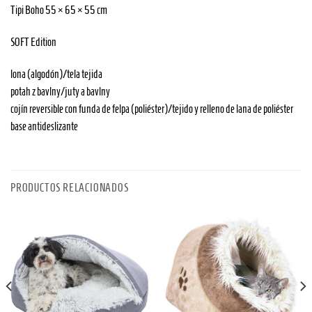
Tipi Boho 55 × 65 × 55 cm
SOFT Edition
lona (algodón)/tela tejida
potah z bavlny/juty a bavlny
cojín reversible con funda de felpa (poliéster)/tejido y relleno de lana de poliéster
base antideslizante
PRODUCTOS RELACIONADOS