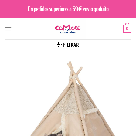
Saltar
En pedidos superiores a 59€ envío gratuito
al
contenido
0
FILTRAR