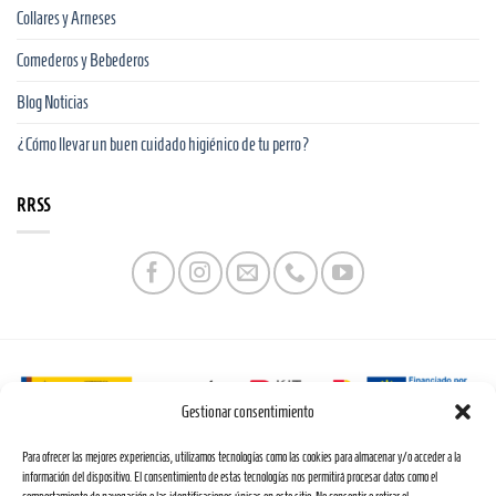
Collares y Arneses
Comederos y Bebederos
Blog Noticias
¿Cómo llevar un buen cuidado higiénico de tu perro?
RRSS
Gestionar consentimiento
Web financiada por la Unión Europea a través de los fondos «NextGenerationEU» y el
Para ofrecer las mejores experiencias, utilizamos tecnologías como las cookies para almacenar y/o acceder a la
programa Kit Digital.
información del dispositivo. El consentimiento de estas tecnologías nos permitirá procesar datos como el