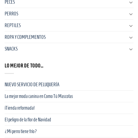
PECES
PERROS
REPTILES
ROPA Y COMPLEMENTOS
SNACKS
LO MEJOR DE TODO…
NUEVO SERVICIO DE PELUQUERÍA
La mejor moda canina en Como Tú Mascotas
¡Tienda reformada!
El peligro de la flor de Navidad
¿Mi perro tiene frío?