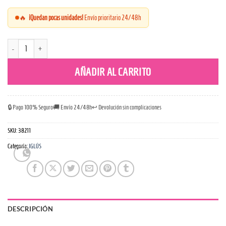
🔥
¡Quedan pocas unidades!
Envío prioritario 24/48h
Tipi Boho 55 × 65 × 55 cm cantidad
AÑADIR AL CARRITO
🔒 Pago 100% Seguro
🚚 Envío 24/48h
↩️ Devolución sin complicaciones
SKU:
38211
Categoría:
IGLÚS
DESCRIPCIÓN