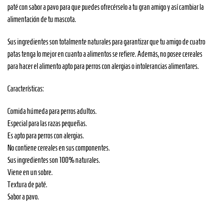
paté con sabor a pavo para que puedes ofrecérselo a tu gran amigo y así cambiar la
alimentación de tu mascota.
Sus ingredientes son totalmente naturales para garantizar que tu amigo de cuatro
patas tenga lo mejor en cuanto a alimentos se refiere. Además, no posee cereales
para hacer el alimento apto para perros con alergias o intolerancias alimentares.
Características:
Comida húmeda para perros adultos.
Especial para las razas pequeñas.
Es apto para perros con alergias.
No contiene cereales en sus componentes.
Sus ingredientes son 100% naturales.
Viene en un sobre.
Textura de paté.
Sabor a pavo.