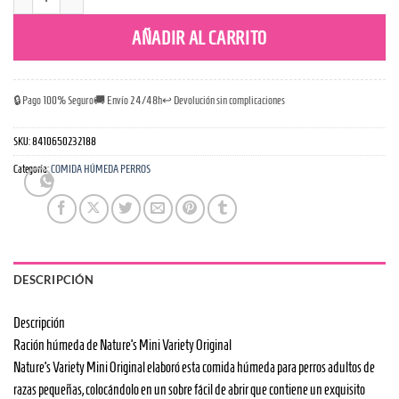
Nature´s Variety Original No Grain Paté Mini 150gr - Turkey cantidad
AÑADIR AL CARRITO
🔒 Pago 100% Seguro
🚚 Envío 24/48h
↩️ Devolución sin complicaciones
SKU:
8410650232188
Categoría:
COMIDA HÚMEDA PERROS
DESCRIPCIÓN
Descripción
Ración húmeda de Nature’s Mini Variety Original
Nature’s Variety Mini Original elaboró esta comida húmeda para perros adultos de
razas pequeñas, colocándolo en un sobre fácil de abrir que contiene un exquisito