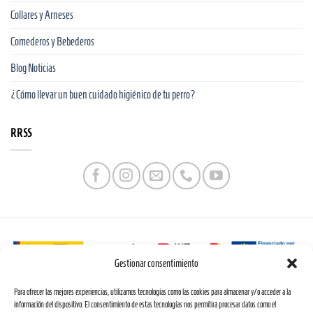
Collares y Arneses
Comederos y Bebederos
Blog Noticias
¿Cómo llevar un buen cuidado higiénico de tu perro?
RRSS
Gestionar consentimiento
Web financiada por la Unión Europea a través de los fondos «NextGenerationEU» y el
Para ofrecer las mejores experiencias, utilizamos tecnologías como las cookies para almacenar y/o acceder a la
programa Kit Digital.
información del dispositivo. El consentimiento de estas tecnologías nos permitirá procesar datos como el