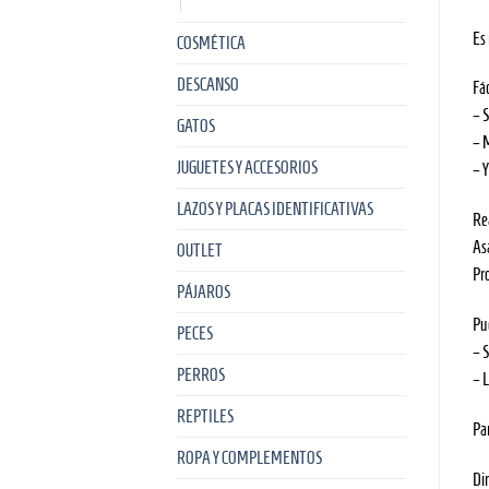
Es 
COSMÉTICA
DESCANSO
Fác
– 
GATOS
– 
JUGUETES Y ACCESORIOS
– 
LAZOS Y PLACAS IDENTIFICATIVAS
Re
As
OUTLET
Pr
PÁJAROS
Pue
PECES
– S
PERROS
– L
REPTILES
Pa
ROPA Y COMPLEMENTOS
Di