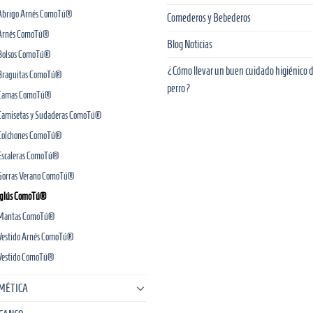
Abrigo Arnés ComoTú®
Comederos y Bebederos
Arnés ComoTú®
Blog Noticias
Bolsos ComoTú®
¿Cómo llevar un buen cuidado higiénico d
Braguitas ComoTú®
perro?
Camas ComoTú®
Camisetas y Sudaderas ComoTú®
Colchones ComoTú®
Escaleras ComoTú®
Gorras Verano ComoTú®
Iglús ComoTú®
Mantas ComoTú®
Vestido Arnés ComoTú®
Vestido ComoTú®
MÉTICA