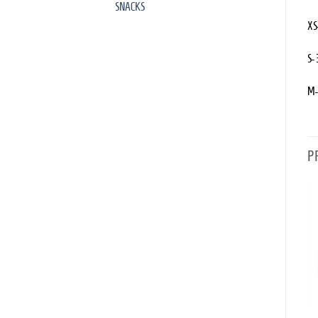
SNACKS
XS
S-
M-
P