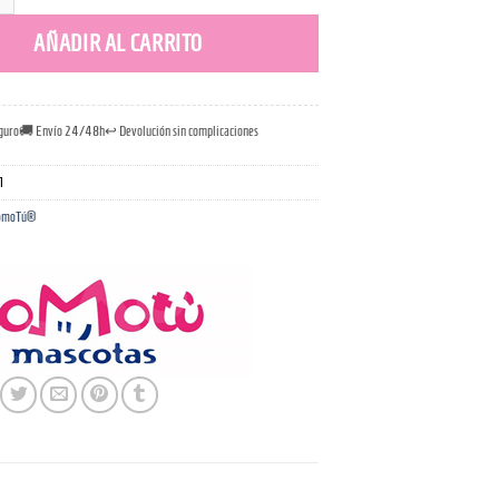
ú® Ear Bluemoon cantidad
AÑADIR AL CARRITO
guro
🚚 Envío 24/48h
↩️ Devolución sin complicaciones
1
ComoTú®