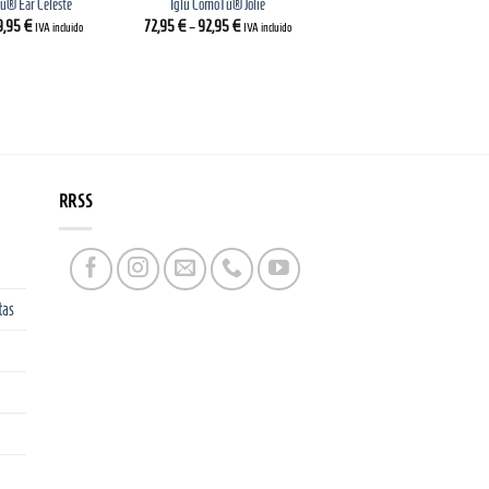
ú® Ear Celeste
Iglú ComoTú® Jolie
9,95
€
72,95
€
–
92,95
€
IVA incluido
IVA incluido
RRSS
tas