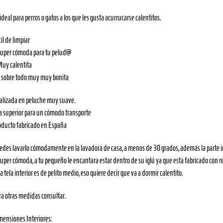
ideal para perros o gatos a los que les gusta acurrucarse calentitos.
il de limpiar
Super cómoda para tu pelud@
Muy calentita
Y sobre todo muy muy bonita
alizada en peluche muy suave.
a superior para un cómodo transporte
oducto fabricado en España
des lavarlo cómodamente en la lavadora de casa, a menos de 30 grados, además la parte inf
uper cómoda, a tu pequeño le encantara estar dentro de su iglú ya que esta fabricado con r
a tela interior es de pelito medio, eso quiere decir que va a dormir calentito.
ra otras medidas consultar.
mensiones Interiores: