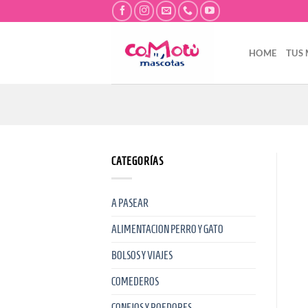
Saltar
al
contenido
HOME
TUS
CATEGORÍAS
A PASEAR
ALIMENTACION PERRO Y GATO
BOLSOS Y VIAJES
COMEDEROS
CONEJOS Y ROEDORES