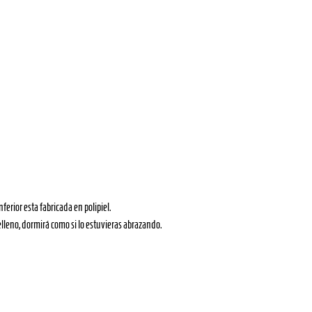
erior esta fabricada en polipiel.
elleno, dormirá como si lo estuvieras abrazando.