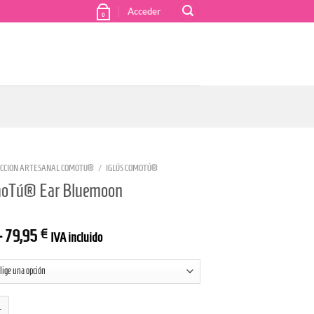
Acceder
0
CCION ARTESANAL COMOTU®
/
IGLÚS COMOTÚ®
moTú® Ear Bluemoon
–
79,95
€
IVA incluido