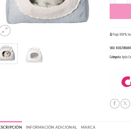
Iglú ComoT
🔒 Pago 100% Se
SKU:
430218684
Categoría:
Iglús 
ESCRIPCIÓN
INFORMACIÓN ADICIONAL
MARCA