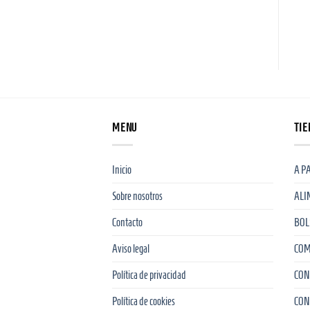
Iglú ComoTú® Bolitas Celeste
Iglú ComoTú® Bolitas Rosa
59,95
€
–
79,95
€
59,95
€
–
79,95
€
ido
IVA incluido
IVA incluido
MENU
TIE
Inicio
A P
Sobre nosotros
ALI
Contacto
BOL
Aviso legal
COM
Política de privacidad
CON
Política de cookies
CON