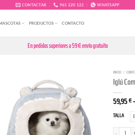
CONTACTAR
965 220 122
WHATSAPP
 MASCOTAS
PRODUCTOS
CONTACTO
En pedidos superiores a 59€ envío gratuito
INICIO
/
CONFE
Iglú Co
59,95
€
TALLA