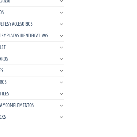
CANSO
OS
UETES Y ACCESORIOS
OS Y PLACAS IDENTIFICATIVAS
LET
AROS
ES
ROS
TILES
A Y COMPLEMENTOS
CKS