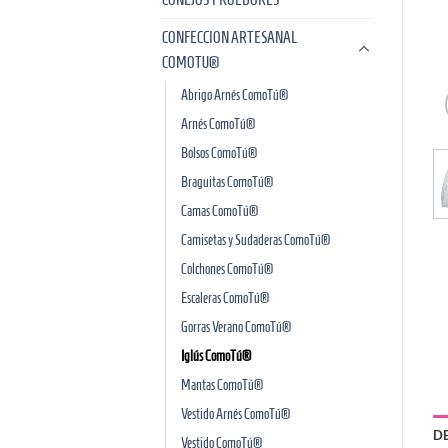
CONFECCION ARTESANAL
COMOTU®
Abrigo Arnés ComoTú®
Arnés ComoTú®
Bolsos ComoTú®
Braguitas ComoTú®
Camas ComoTú®
Camisetas y Sudaderas ComoTú®
Colchones ComoTú®
Escaleras ComoTú®
Gorras Verano ComoTú®
Iglús ComoTú®
Mantas ComoTú®
Vestido Arnés ComoTú®
D
Vestido ComoTú®