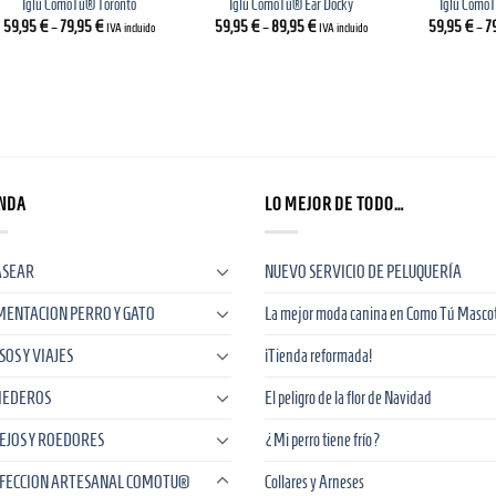
Iglú ComoTú® Toronto
Iglú ComoTú® Ear Docky
Iglú ComoT
59,95
€
–
79,95
€
59,95
€
–
89,95
€
59,95
€
–
7
IVA incluido
IVA incluido
NDA
LO MEJOR DE TODO…
ASEAR
NUEVO SERVICIO DE PELUQUERÍA
MENTACION PERRO Y GATO
La mejor moda canina en Como Tú Masco
SOS Y VIAJES
¡Tienda reformada!
EDEROS
El peligro de la flor de Navidad
EJOS Y ROEDORES
¿Mi perro tiene frío?
FECCION ARTESANAL COMOTU®
Collares y Arneses