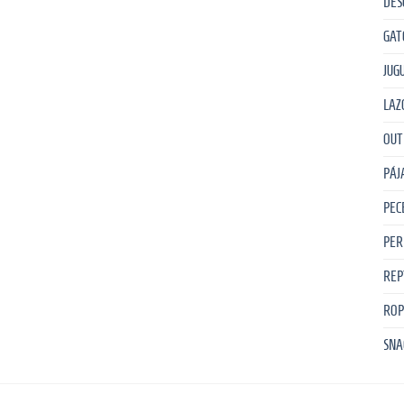
DES
GAT
JUG
LAZ
OUT
PÁJ
PEC
PER
REP
ROP
SNA