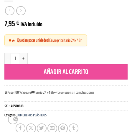
7,95
€
IVA incluido
🔥
¡Quedan pocas unidades!
Envío prioritario 24/48h
Comedero Plástico Cocker 700ml cantidad
AÑADIR AL CARRITO
🔒 Pago 100% Seguro
🚚 Envío 24/48h
↩️ Devolución sin complicaciones
SKU:
40518818
Categoría:
COMEDEROS PLÁSTICOS