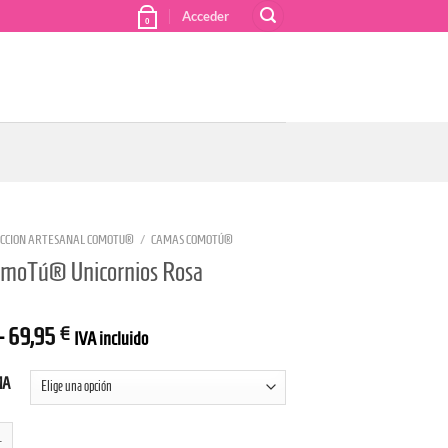
Acceder
0
CCION ARTESANAL COMOTU®
/
CAMAS COMOTÚ®
moTú® Unicornios Rosa
–
69,95
€
IVA incluido
MA