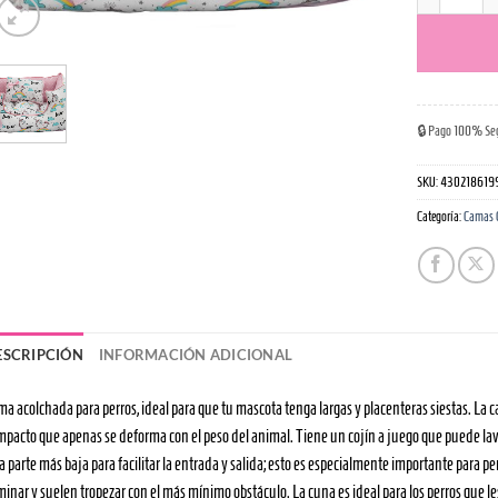
Cama ComoT
🔒 Pago 100% Se
SKU:
430218619
Categoría:
Camas
ESCRIPCIÓN
INFORMACIÓN ADICIONAL
a acolchada para perros, ideal para que tu mascota tenga largas y placenteras siestas. La 
mpacto que apenas se deforma con el peso del animal. Tiene un cojín a juego que puede lava
 parte más baja para facilitar la entrada y salida; esto es especialmente importante para p
inar y suelen tropezar con el más mínimo obstáculo. La cuna es ideal para los perros que le