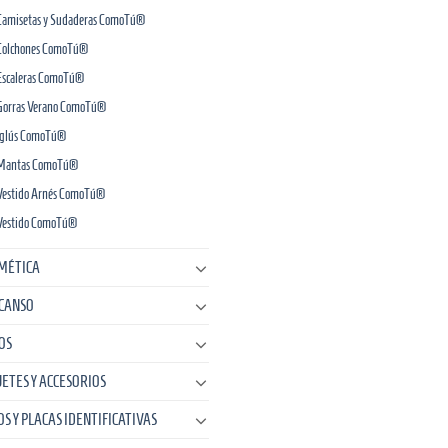
Camisetas y Sudaderas ComoTú®
Colchones ComoTú®
Escaleras ComoTú®
Gorras Verano ComoTú®
Iglús ComoTú®
Mantas ComoTú®
Vestido Arnés ComoTú®
Vestido ComoTú®
MÉTICA
CANSO
OS
UETES Y ACCESORIOS
OS Y PLACAS IDENTIFICATIVAS