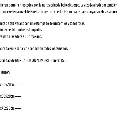
fieren dormir enroscados, con la nariz abrigada bajo el cuerpo. La alzada alrededor también l
mpre existen a nivel del suelo. Incluye una perfecta almohada para apoyar la cabeza sobre e
mita de tela verano con un estampado de unicornios y tonos rosas.
jin reversible ambos estampados.
vable en lavadora a 30º máximo.
bricada en España y disponible en todos los tamaños.
sibilidad de BORDADO CON NOMBRE – precio 15€
DIDAS:
0x50x20cm——
0x60x20cm——
0x70x25cm——