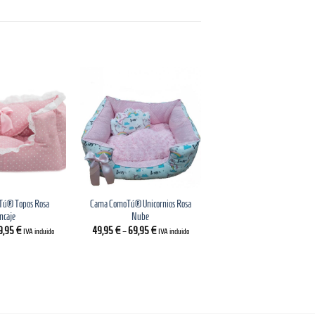
ú® Topos Rosa
Cama ComoTú® Unicornios Rosa
ncaje
Nube
9,95
€
49,95
€
–
69,95
€
IVA incluido
IVA incluido