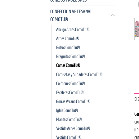
CONFECCION ARTESANAL
COMOTU®
Abrigo Arnés ComoTú®
Arnés ComoTú®
Bolsos ComoTú®
Braguitas ComoTú®
Camas ComoTú®
Camisetas y Sudaderas ComoTú®
Colchones ComoTú®
Escaleras ComoTú®
D
Gorras Verano ComoTú®
Iglús ComoTú®
Cam
Mantas ComoTú®
co
Vestido Arnés ComoTú®
una
cam
Vestido ComoTú®