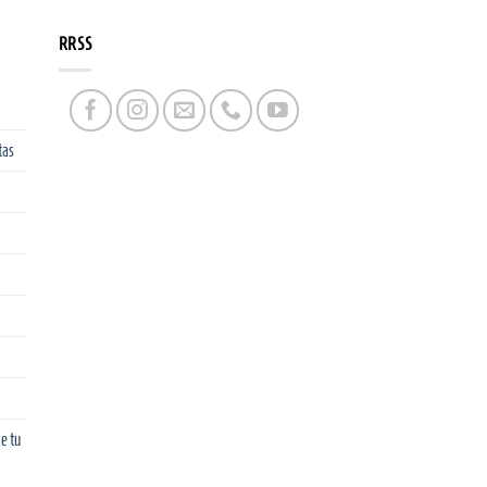
RRSS
tas
e tu