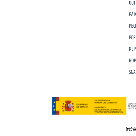
OUT
PÁJ
PEC
PER
REP
ROP
SNA
Web fin