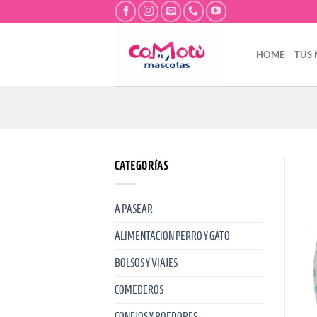
Saltar
al
contenido
HOME
TUS
CATEGORÍAS
A PASEAR
ALIMENTACION PERRO Y GATO
BOLSOS Y VIAJES
COMEDEROS
CONEJOS Y ROEDORES