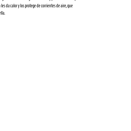
es da calor y los protege de corrientes de aire, que
lla.