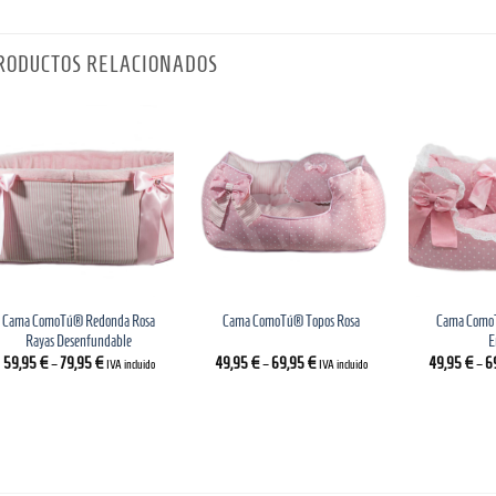
RODUCTOS RELACIONADOS
Cama ComoTú® Redonda Rosa
Cama ComoT
Cama ComoTú® Topos Rosa
Rayas Desenfundable
E
59,95
€
–
79,95
€
49,95
€
–
69,95
€
49,95
€
–
6
IVA incluido
IVA incluido