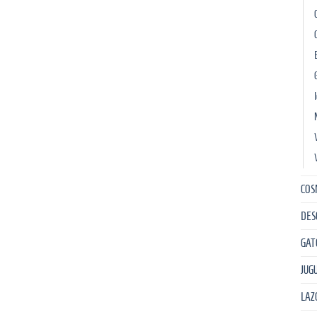
COS
DES
GAT
JUG
LAZ