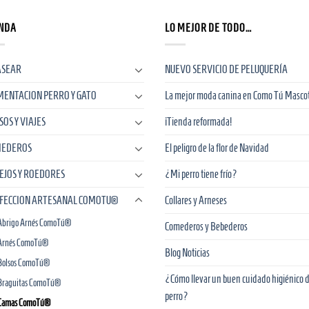
NDA
LO MEJOR DE TODO…
ASEAR
NUEVO SERVICIO DE PELUQUERÍA
MENTACION PERRO Y GATO
La mejor moda canina en Como Tú Masco
SOS Y VIAJES
¡Tienda reformada!
EDEROS
El peligro de la flor de Navidad
EJOS Y ROEDORES
¿Mi perro tiene frío?
FECCION ARTESANAL COMOTU®
Collares y Arneses
Abrigo Arnés ComoTú®
Comederos y Bebederos
Arnés ComoTú®
Blog Noticias
Bolsos ComoTú®
¿Cómo llevar un buen cuidado higiénico d
Braguitas ComoTú®
perro?
Camas ComoTú®