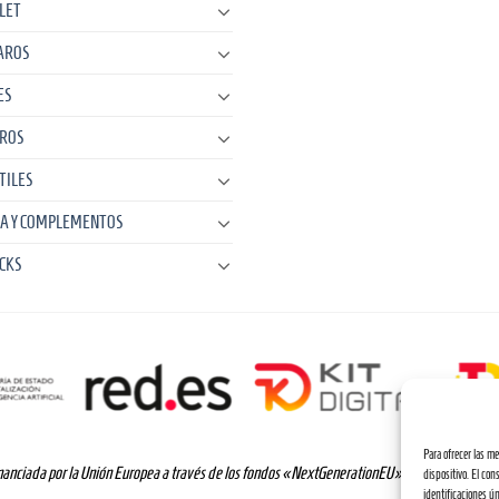
LET
AROS
ES
ROS
TILES
A Y COMPLEMENTOS
CKS
Para ofrecer las m
anciada por la Unión Europea a través de los fondos «NextGenerationEU» y el programa Kit 
dispositivo. El co
identificaciones ún