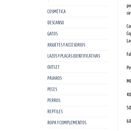
pre
COSMÉTICA
sie
DESCANSO
Ca
Co
GATOS
La
JUGUETES Y ACCESORIOS
Fa
LAZOS Y PLACAS IDENTIFICATIVAS
OUTLET
Po
PÁJAROS
ME
PECES
4
PERROS
5
REPTILES
6
ROPA Y COMPLEMENTOS