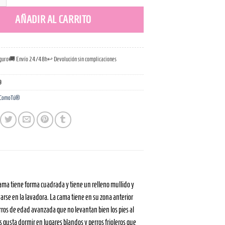
ú® Unicornios Rosa cantidad
AÑADIR AL CARRITO
guro
🚚 Envío 24/48h
↩️ Devolución sin complicaciones
9
 ComoTú®
cama tiene forma cuadrada y tiene un relleno mullido y
rse en la lavadora. La cama tiene en su zona anterior
erros de edad avanzada que no levantan bien los pies al
s gusta dormir en lugares blandos y perros frioleros que