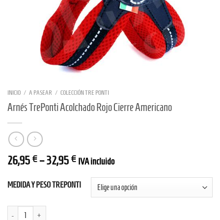
INICIO
/
A PASEAR
/
COLECCIÓN TRE PONTI
Arnés TrePonti Acolchado Rojo Cierre Americano
26,95
€
–
32,95
€
IVA incluido
MEDIDA Y PESO TREPONTI