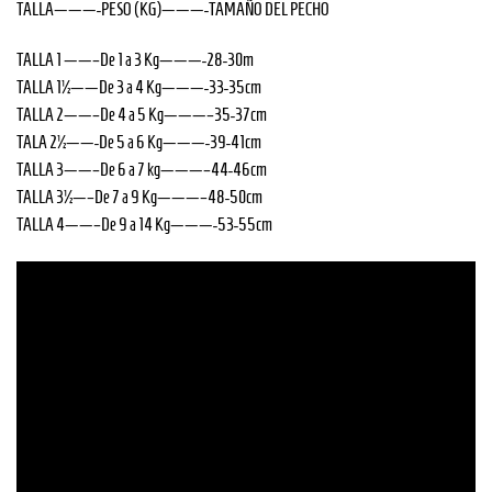
TALLA———-PESO (KG)———-TAMAÑO DEL PECHO
TALLA 1 ——–De 1 a 3 Kg———-28-30m
TALLA 1½——De 3 a 4 Kg———-33-35cm
TALLA 2——–De 4 a 5 Kg———–35-37cm
TALA 2½——-De 5 a 6 Kg———-39-41cm
TALLA 3——–De 6 a 7 kg———–44-46cm
TALLA 3½—–De 7 a 9 Kg———–48-50cm
TALLA 4——–De 9 a 14 Kg———-53-55cm