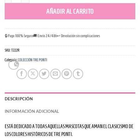
Arnés TrePonti Acolchado Rojo Cierre Americano cantidad
AÑADIR AL CARRITO
🔒 Pago 100% Seguro
🚚 Envío 24/48h
↩️ Devolución sin complicaciones
SKU:
T222R
Categoría:
COLECCIÓN TRE PONTI
DESCRIPCIÓN
INFORMACIÓN ADICIONAL
ESTÁ DEDICADO A TODAS AQUELLAS MASCOTAS QUE AMAN EL CLASICISMO DE
LOS COLORES HISTÓRICOS DE TRE PONTI.