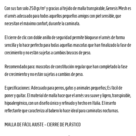
Con sus tan solo 250 gr/m² y gracias al tejido de malla transpirable, Genesis Mesh es
el arnés adecuado para todos aquellos pequeños amigos con piel sensible, que
necesitan el máximo confort, durante la caminata.
El cierre de clic con doble anillo de seguridad permite bloquear el arnés de forma
sencilla y lo hace perfecto para todas aquellas mascotas que han finalizado la fase de
crecimiento y no están sujetas a cambios bruscos de peso.
Recomendado para: mascotas de constitución regular que han completado la fase
de crecimiento y no están sujetas a cambios de peso.
Especificaciones: Adecuado para perros, gatos y animales pequeños; Es fácil de
poner y quitar. El material de malla hace que el arnés sea suave y ligero, transpirable,
hipoalergénico, con un diseño único y refinado y hecho en Italia. El inserto
reflectante que caracteriza al babero lo hace ideal para caminatas nocturnas.
MALLA DE FÁCIL AJUSTE – CIERRE DE PLÁSTICO