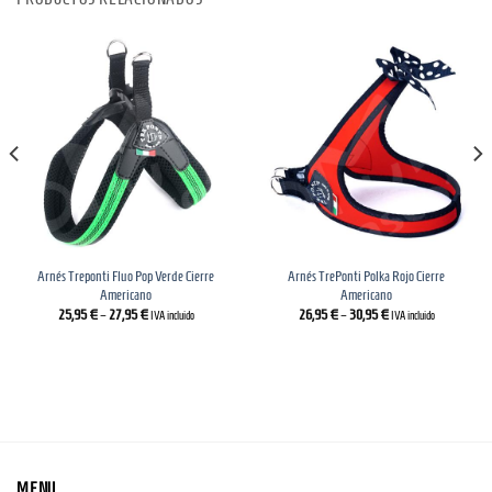
Arnés Treponti Fluo Pop Verde Cierre
Arnés TrePonti Polka Rojo Cierre
Americano
Americano
25,95
€
–
27,95
€
26,95
€
–
30,95
€
IVA incluido
IVA incluido
MENU