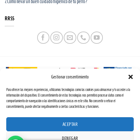
¿Cómo llevar un buen cuidado higiénico de tu perro?
RRSS
Gestionar consentimiento
Web financiada por la Unión Europea a través de los fondos «NextGenerationEU» y el
Para ofrecer las mejores experiencias, utilizamos tecnologías como las cookies para almacenar y/o acceder a la
programa Kit Digital.
información del dispositivo. El consentimiento de estas tecnologías nos permitirá procesar datos como el
comportamiento de navegación o las identificaciones únicas en este sitio. No consentir o retirar el
consentimiento, puede afectar negativamente a ciertas características y funciones.
ACEPTAR
Copyright 2026 ©
Desarrollada por
INFOSOLUTION
DENEGAR