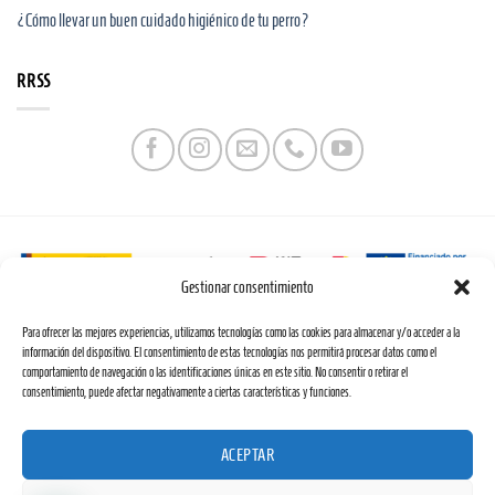
¿Cómo llevar un buen cuidado higiénico de tu perro?
RRSS
Gestionar consentimiento
Web financiada por la Unión Europea a través de los fondos «NextGenerationEU» y el
Para ofrecer las mejores experiencias, utilizamos tecnologías como las cookies para almacenar y/o acceder a la
programa Kit Digital.
información del dispositivo. El consentimiento de estas tecnologías nos permitirá procesar datos como el
comportamiento de navegación o las identificaciones únicas en este sitio. No consentir o retirar el
consentimiento, puede afectar negativamente a ciertas características y funciones.
ACEPTAR
Copyright 2026 ©
Desarrollada por
INFOSOLUTION