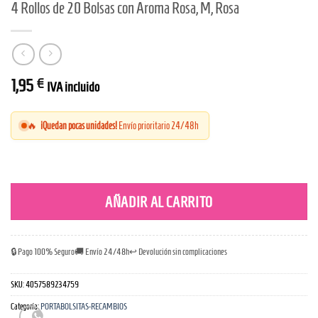
4 Rollos de 20 Bolsas con Aroma Rosa, M, Rosa
1,95
€
IVA incluido
🔥
¡Quedan pocas unidades!
Envío prioritario 24/48h
AÑADIR AL CARRITO
🔒 Pago 100% Seguro
🚚 Envío 24/48h
↩️ Devolución sin complicaciones
SKU:
4057589234759
Categoría:
PORTABOLSITAS-RECAMBIOS