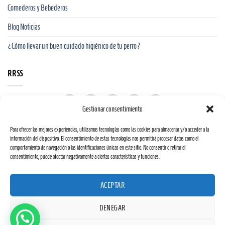
Comederos y Bebederos
Blog Noticias
¿Cómo llevar un buen cuidado higiénico de tu perro?
RRSS
Gestionar consentimiento
Para ofrecer las mejores experiencias, utilizamos tecnologías como las cookies para almacenar y/o acceder a la
información del dispositivo. El consentimiento de estas tecnologías nos permitirá procesar datos como el
comportamiento de navegación o las identificaciones únicas en este sitio. No consentir o retirar el
consentimiento, puede afectar negativamente a ciertas características y funciones.
Web financiada por la Unión Europea a través de los fondos «NextGenerationEU» y el
ACEPTAR
programa Kit Digital.
DENEGAR