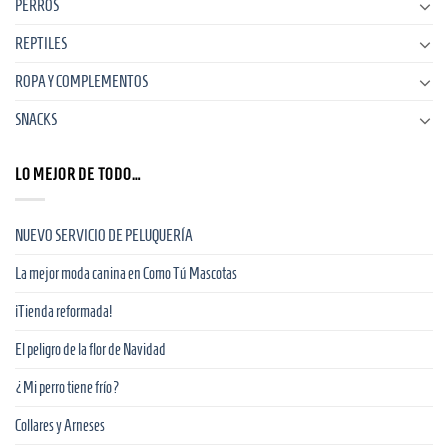
PERROS
REPTILES
ROPA Y COMPLEMENTOS
SNACKS
LO MEJOR DE TODO…
NUEVO SERVICIO DE PELUQUERÍA
La mejor moda canina en Como Tú Mascotas
¡Tienda reformada!
El peligro de la flor de Navidad
¿Mi perro tiene frío?
Collares y Arneses