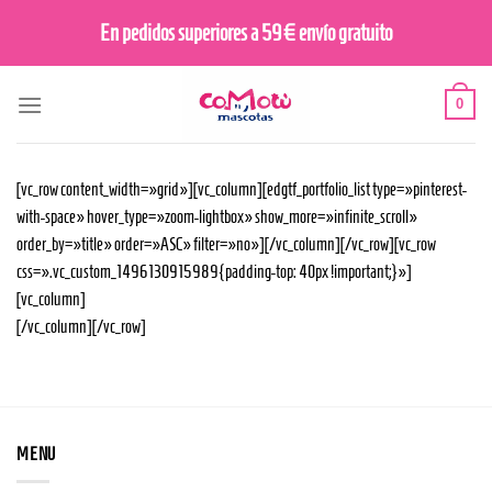
Saltar
En pedidos superiores a 59€ envío gratuito
al
contenido
0
[vc_row content_width=»grid»][vc_column][edgtf_portfolio_list type=»pinterest-
with-space» hover_type=»zoom-lightbox» show_more=»infinite_scroll»
order_by=»title» order=»ASC» filter=»no»][/vc_column][/vc_row][vc_row
css=».vc_custom_1496130915989{padding-top: 40px !important;}»]
[vc_column]
[/vc_column][/vc_row]
MENU